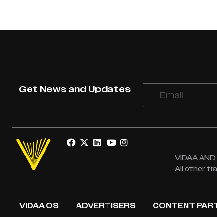
Get News and Updates
VIDAA AND V
All other t
VIDAA OS
ADVERTISERS
CONTENT PAR