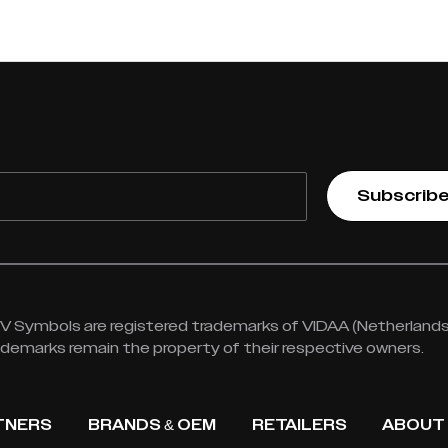
Subscrib
 Symbols are registered trademarks of VIDAA (Netherlands) 
rademarks remain the property of their respective owners.
TNERS
BRANDS & OEM
RETAILERS
ABOUT