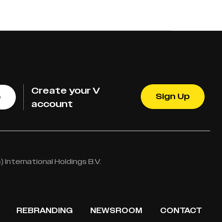
Create your V
Sign Up
e
account
International Holdings B.V.
REBRANDING
NEWSROOM
CONTACT